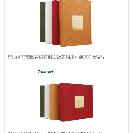
50页4R3袋圆背绒布封面纸芯相册可装300张相片