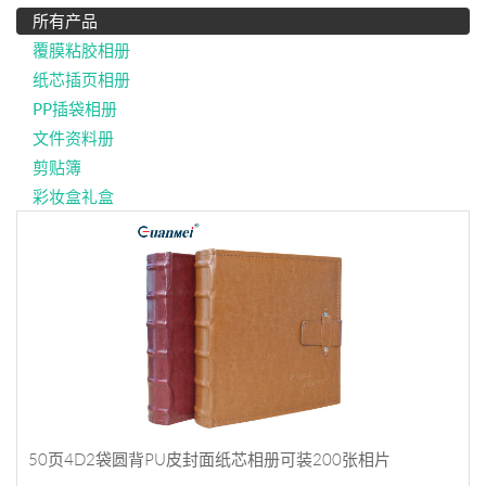
所有产品
覆膜粘胶相册
纸芯插页相册
PP插袋相册
文件资料册
剪贴簿
彩妆盒礼盒
50页4D2袋圆背PU皮封面纸芯相册可装200张相片