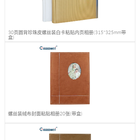
30页圆背珍珠皮螺丝装白卡粘贴内页相册(315*325mm带
盒)
螺丝装绒布封面粘贴相册20张(带盒)