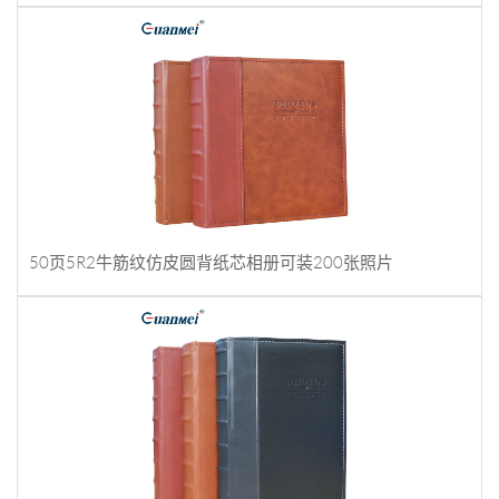
50页5R2牛筋纹仿皮圆背纸芯相册可装200张照片