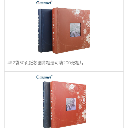
4R2袋50页纸芯圆背相册可装200张相片